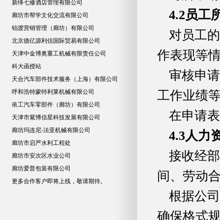
新绎七修酒店管理有限公司
4.2
员工
廊坊市帮学文化交流有限公司
铂渡营销管理（廊坊）有限公司
对员工的
北京德亿源利信国际贸易有限公司
作表现等
天津中金博奥重工机械有限责任公司
科大函授站
审核申请
天合汽车部件技术服务（上海）有限公司
呼和浩特蒙特利莱机械有限公司
工作业绩
依工汽车零部件（廊坊）有限公司
在申请表
天津市紫博信星科技发展有限公司
廊坊玛连尼-法亚机械有限公司
4.3
人力
廊坊市启严水利工程处
接收经部
廊坊市安次区水业公司
廊坊爱普包装有限公司
间、劳动
更多合作客户即将上线，敬请期待。
根据公司
确保格式