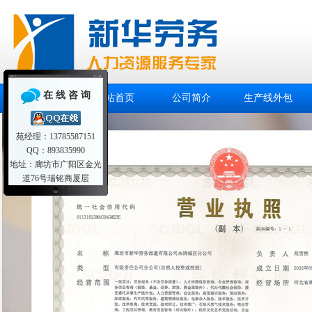
在 线 咨 询
网站首页
公司简介
生产线外包
苑经理：13785587151
QQ：893835990
地址：廊坊市广阳区金光
道76号瑞铭商厦层