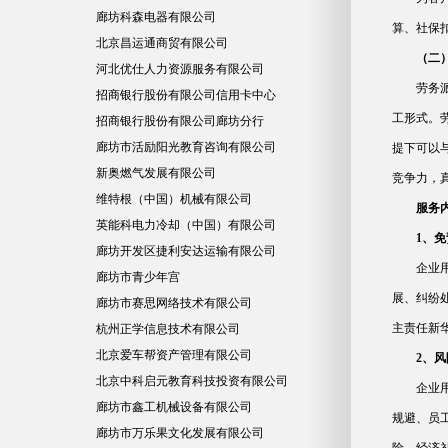
廊坊科森电器有限公司
算、社保
北京昌运通商贸有限公司
（二
河北优仕人力资源服务有限公司
劳务
招商银行股份有限公司信用卡中心
工形式。
招商银行股份有限公司廊坊分行
廊坊市活励阳光教育咨询有限公司
提下可以
新奥燃气发展有限公司
竞争力，真
维特根（中国）机械有限公司
服务
英能科电力冷却（中国）有限公司
1、
廊坊开发区捷利安达运输有限公司
企业
廊坊市青少年宫
展、纠纷
廊坊市赛思网络技术有限公司
主责任新
杭州正学信息技术有限公司
北京爱车帮资产管理有限公司
2、
北京中科启元教育科技投资有限公司
企业
廊坊市鑫工机械设备有限公司
规避、员
廊坊市万乐果文化发展有限公司