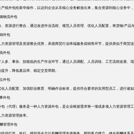
生产线外包给新华操作，以达到企业从非核心业务解放出来，集合资源到核心业务中，
仓储物流外包
力、资源进行整合，通过改进作业流程、规范人员管理、优化人员配置，将货物/产品
营销外包
人力资源管理及资源整合优势，承揽商贸行业终端服务或销售环节，提供类似于商贸连
产线外包
于人多、事杂、技能低的生产作业环节，通过人员调配、人员训练、工艺流程改善、现
的提升，降低废品率、稳定交货周期。
岗位外包
优化人员配置、加强职业教育、明确作业标准，提供符合要求的实用型员工，进行诸如
人事外包
外包（代理）服务是一种人力资源外包，是企业根据需求将一项或多项人力资源管理工
人力资源管理效率。
薪酬管理外包
户提供打造、执行、维护等全方位薪酬管理专项服务，帮助客户建立、健全薪酬体系及