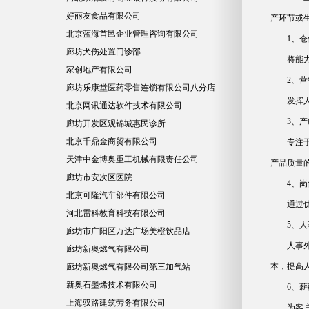
好丽友食品有限公司
产环节或
北京蓝海首邑企业管理咨询有限公司
1、
廊坊犬伤处置门诊部
将能
家创地产有限公司
2、
廊坊乐康堂医药零售连锁有限公司八分店
发挥
北京网讯通达软件技术有限公司
3、
廊坊开发区观锦城惠民诊所
北京千鼎金商贸有限公司
专注
天津中金博奥重工机械有限责任公司
产品质量
廊坊市安次区医院
4、
北京可隆汽车部件有限公司
通过
河北雷科教育科技有限公司
5、
廊坊市广阳区万达广场美橙饮品店
人事
廊坊新奥燃气有限公司
本，提高
廊坊新奥燃气有限公司第三加气站
新奥石墨烯技术有限公司
6、
上海驭路建筑劳务有限公司
为客