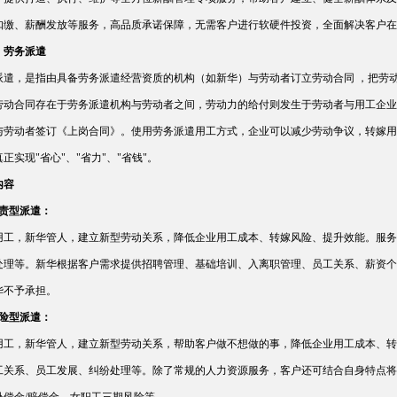
扣缴、薪酬发放等服务，高品质承诺保障，无需客户进行软硬件投资，全面解决客户在
）劳务派遣
派遣，是指由具备劳务派遣经营资质的机构（如新华）与劳动者订立劳动合同 ，把劳
劳动合同存在于劳务派遣机构与劳动者之间，劳动力的给付则发生于劳动者与用工企业
与劳动者签订《上岗合同》。使用劳务派遣用工方式，企业可以减少劳动争议，转嫁用
正实现"省心"、"省力"、"省钱"。
内容
免责型派遣：
用工，新华管人，建立新型劳动关系，降低企业用工成本、转嫁风险、提升效能。服务
处理等。新华根据客户需求提供招聘管理、基础培训、入离职管理、员工关系、薪资个
华不予承担。
风险型派遣：
用工，新华管人，建立新型劳动关系，帮助客户做不想做的事，降低企业用工成本、转
工关系、员工发展、纠纷处理等。除了常规的人力资源服务，客户还可结合自身特点将