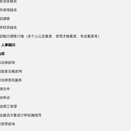
教育背景核实
工作表现核实
离职调查
工作经历核实
任职能力调查12项（含个人心态素质、管理才能素质、专业素质等）
）人事顾问
内容
R
法律咨询
HR政策法规咨询
HR法律资讯服务
法律文件
劳动争议
劳动用工管理
企业裁员方案设计和实施指导
R
管理咨询