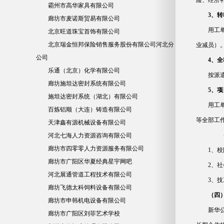
险、经济
霸州市高华家具有限公司
3、
廊坊市麦诺斯贸易有限公司
用工
北京旺道珠宝首饰有限公司
北京瑞金恒邦保险销售服务股份有限公司河北分
业减员）
公司
4、
乐通（北京）化学有限公司
按派
廊坊施坦达密封系统有限公司
5、
施坦达密封系统（湖北）有限公司
用工
百炼铝顺（大连）铸造有限公司
等全部工
天津鑫有源机械设备有限公司
河北七海人力资源咨询有限公司
廊坊市四零零人力资源服务有限公司
1、
廊坊市广阳区华夏经典星宇网吧
2、
河北展通管道工程技术有限公司
3、
廊坊飞德太科饲料设备有限公司
（四
廊坊市申韩机电设备有限公司
新华
廊坊市广阳区刘菲艺术学校