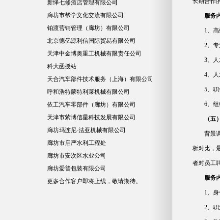
长期合作
新绎七修酒店管理有限公司
廊坊市帮学文化交流有限公司
服务
铂渡营销管理（廊坊）有限公司
1、
北京德亿源利信国际贸易有限公司
2、
天津中金博奥重工机械有限责任公司
3、
科大函授站
4、
天合汽车部件技术服务（上海）有限公司
5、
呼和浩特蒙特利莱机械有限公司
6、
依工汽车零部件（廊坊）有限公司
天津市紫博信星科技发展有限公司
（五
廊坊玛连尼-法亚机械有限公司
背景
廊坊市启严水利工程处
析对比，
廊坊市安次区水业公司
者对员工
廊坊爱普包装有限公司
服务
更多合作客户即将上线，敬请期待。
1、
2、