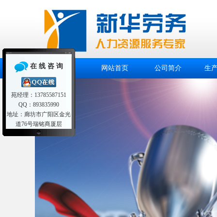
在 线 咨 询
网站首页
公司简介
生
苑经理：13785587151
QQ：893835990
地址：廊坊市广阳区金光
道76号瑞铭商厦层