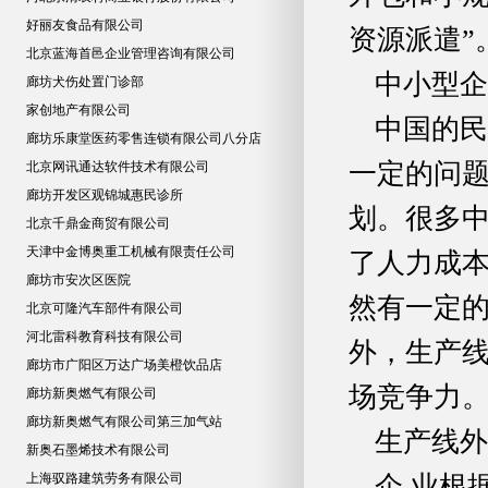
好丽友食品有限公司
资源派遣”
北京蓝海首邑企业管理咨询有限公司
中小型企
廊坊犬伤处置门诊部
家创地产有限公司
中国的民
廊坊乐康堂医药零售连锁有限公司八分店
一定的问
北京网讯通达软件技术有限公司
廊坊开发区观锦城惠民诊所
划。很多中
北京千鼎金商贸有限公司
天津中金博奥重工机械有限责任公司
了人力成
廊坊市安次区医院
然有一定的
北京可隆汽车部件有限公司
河北雷科教育科技有限公司
外，生产
廊坊市广阳区万达广场美橙饮品店
场竞争力
廊坊新奥燃气有限公司
廊坊新奥燃气有限公司第三加气站
生产线外
新奥石墨烯技术有限公司
上海驭路建筑劳务有限公司
企 业根