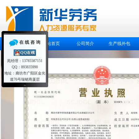
在 线 咨 询
网站首页
公司简介
生产线外包
苑经理：13785587151
QQ：893835990
地址：廊坊市广阳区金光
道76号瑞铭商厦层