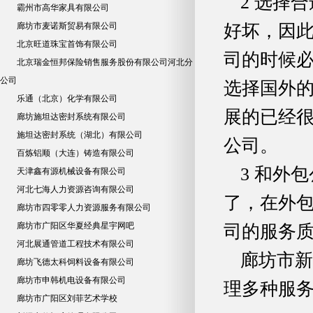
2 选择
霸州市高华家具有限公司
廊坊市麦诺斯贸易有限公司
好坏，因
北京旺道珠宝首饰有限公司
司的时候必
北京瑞金恒邦保险销售服务股份有限公司河北分
公司
选择国外
乐通（北京）化学有限公司
展的已经
廊坊施坦达密封系统有限公司
施坦达密封系统（湖北）有限公司
公司。
百炼铝顺（大连）铸造有限公司
3 和外
天津鑫有源机械设备有限公司
河北七海人力资源咨询有限公司
了，在外
廊坊市四零零人力资源服务有限公司
廊坊市广阳区华夏经典星宇网吧
司的服务
河北展通管道工程技术有限公司
廊坊市新
廊坊飞德太科饲料设备有限公司
廊坊市申韩机电设备有限公司
理多种服
廊坊市广阳区刘菲艺术学校