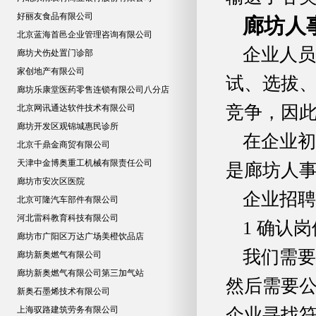
好丽友食品有限公司
廊坊人
北京蓝海首邑企业管理咨询有限公司
企业人员
廊坊犬伤处置门诊部
家创地产有限公司
试、选拔、
廊坊乐康堂医药零售连锁有限公司八分店
竞争，因
北京网讯通达软件技术有限公司
廊坊开发区观锦城惠民诊所
在企业初
北京千鼎金商贸有限公司
天津中金博奥重工机械有限责任公司
是
廊坊人
廊坊市安次区医院
企业招聘
北京可隆汽车部件有限公司
河北雷科教育科技有限公司
1 确认
廊坊市广阳区万达广场美橙饮品店
我们需要
廊坊新奥燃气有限公司
廊坊新奥燃气有限公司第三加气站
然后需要
新奥石墨烯技术有限公司
上海驭路建筑劳务有限公司
企业寻找