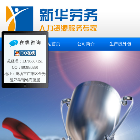
在 线 咨 询
网站首页
公司简介
生产线外包
苑经理：13785587151
QQ：893835990
地址：廊坊市广阳区金光
道76号瑞铭商厦层