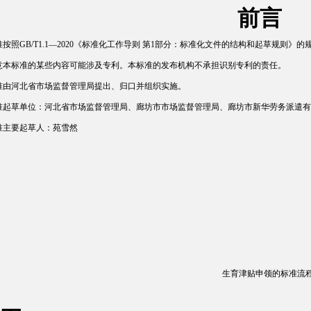
前言
按照GB/T1.1—2020《标准化工作导则 第1部分：标准化文件的结构和起草规则》的
意本标准的某些内容可能涉及专利。本标准的发布机构不承担识别专利的责任。
准由河北省市场监督管理局提出、归口并组织实施。
准起草单位：河北省市场监督管理局、廊坊市市场监督管理局、廊坊市新华劳务派遣有
准主要起草人：苑雪然
生育津贴申领的标准流