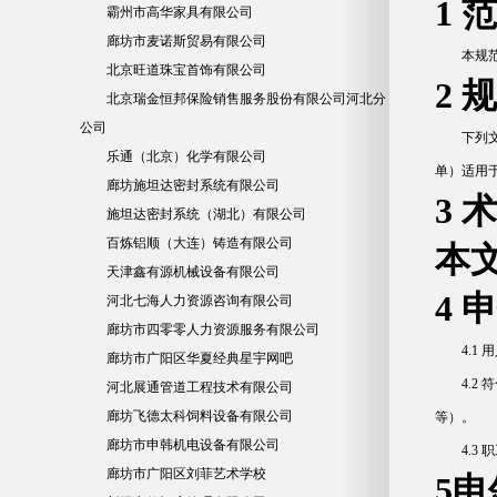
1 
霸州市高华家具有限公司
廊坊市麦诺斯贸易有限公司
本规
北京旺道珠宝首饰有限公司
2 
北京瑞金恒邦保险销售服务股份有限公司河北分
公司
下列
乐通（北京）化学有限公司
单）适用
廊坊施坦达密封系统有限公司
3 
施坦达密封系统（湖北）有限公司
百炼铝顺（大连）铸造有限公司
本
天津鑫有源机械设备有限公司
4 
河北七海人力资源咨询有限公司
廊坊市四零零人力资源服务有限公司
4.
廊坊市广阳区华夏经典星宇网吧
4.
河北展通管道工程技术有限公司
廊坊飞德太科饲料设备有限公司
等）。
廊坊市申韩机电设备有限公司
4.
廊坊市广阳区刘菲艺术学校
5