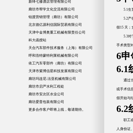
新绎七修酒店管理有限公司
廊坊市帮学文化交流有限公司
5.
铂渡营销管理（廊坊）有限公司
5.
北京德亿源利信国际贸易有限公司
假15 天
天津中金博奥重工机械有限责任公司
5.
科大函授站
手术类型
天合汽车部件技术服务（上海）有限公司
6
呼和浩特蒙特利莱机械有限公司
依工汽车零部件（廊坊）有限公司
6.
天津市紫博信星科技发展有限公司
廊坊玛连尼-法亚机械有限公司
通过
廊坊市启严水利工程处
或手术信息
廊坊市安次区水业公司
假开始与
廊坊爱普包装有限公司
6.
更多合作客户即将上线，敬请期待。
职工
人身份证