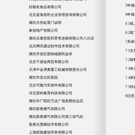
5申领标准....
好丽友食品有限公司
6申领途径....
北京蓝海首邑企业管理咨询有限公司
廊坊犬伤处置门诊部
6.1线上申领.
家创地产有限公司
6.2线下申领.
廊坊乐康堂医药零售连锁有限公司八分店
7具体流程....
北京网讯通达软件技术有限公司
7.1生育或手
廊坊开发区观锦城惠民诊所
7.2材料准备.
北京千鼎金商贸有限公司
7.3申请提交.
天津中金博奥重工机械有限责任公司
廊坊市安次区医院
7.4审核环节.
北京可隆汽车部件有限公司
7.5待遇发放.
河北雷科教育科技有限公司
8注意事项....
廊坊市广阳区万达广场美橙饮品店
廊坊新奥燃气有限公司
廊坊新奥燃气有限公司第三加气站
新奥石墨烯技术有限公司
上海驭路建筑劳务有限公司