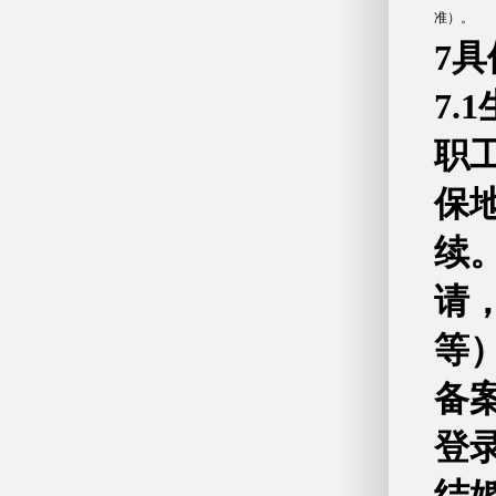
准）。
7
7.
职
保
续
请
等
备
登