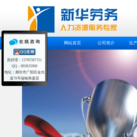
在 线 咨 询
网站首页
公司简介
生
苑经理：13785587151
QQ：893835990
地址：廊坊市广阳区金光
道76号瑞铭商厦层