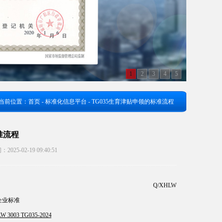
1
2
3
4
5
当前位置：
首页
-
标准化信息平台
- TG035生育津贴申领的标准流程
准流程
02-19 09:40:51
Q/XHLW
企业标准
35-2024