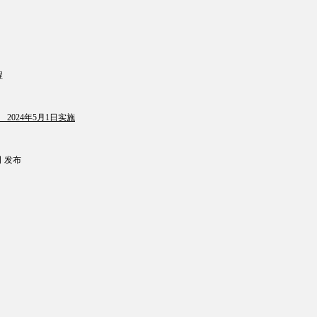
程
年5月1日实施
 发布