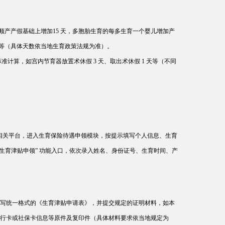
在顺产产假基础上增加15 天，多胞胎生育的每多生育一个婴儿增加产
天产假等（具体天数依当地生育政策法规为准）。
计算，如宫内节育器放置术休假 3 天、取出术休假 1 天等（不同
录相关平台，进入生育保险待遇申领模块，按提示填写个人信息、生育
击 “生育津贴申领” 功能入口，依次录入姓名、身份证号、生育时间、产
写统一格式的《生育津贴申请表》，并提交规定的证明材料，如本
行卡或社保卡信息等原件及复印件（具体材料要求依当地规定为