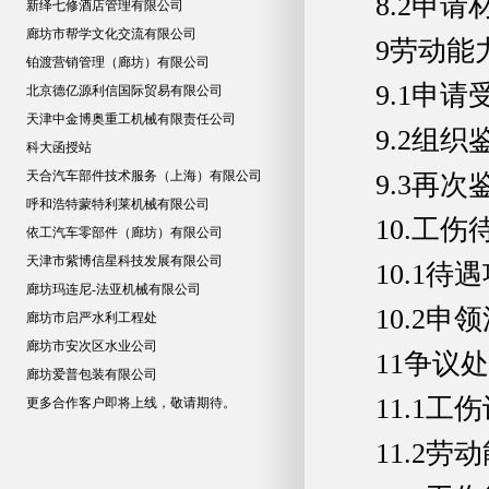
8.2申请材料.....
新绎七修酒店管理有限公司
廊坊市帮学文化交流有限公司
9劳动能力鉴定流程.
铂渡营销管理（廊坊）有限公司
9.1申请受理.....
北京德亿源利信国际贸易有限公司
天津中金博奥重工机械有限责任公司
9.2组织鉴定.....
科大函授站
天合汽车部件技术服务（上海）有限公司
9.3再次鉴定与复查
呼和浩特蒙特利莱机械有限公司
10.工伤待遇申领..
依工汽车零部件（廊坊）有限公司
天津市紫博信星科技发展有限公司
10.1待遇项目....
廊坊玛连尼-法亚机械有限公司
10.2申领流程....
廊坊市启严水利工程处
廊坊市安次区水业公司
11争议处理......
廊坊爱普包装有限公司
11.1工伤认定争议.
更多合作客户即将上线，敬请期待。
11.2劳动能力鉴定