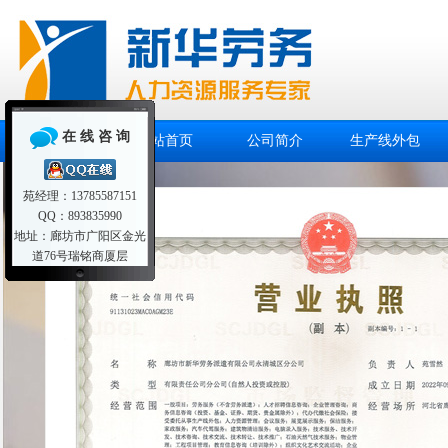
在 线 咨 询
网站首页
公司简介
生产线外包
苑经理：13785587151
QQ：893835990
地址：廊坊市广阳区金光
道76号瑞铭商厦层