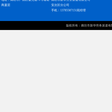
商厦层
安次区分公司
手机：13785587151苑经理
版权所有：
廊坊市新华劳务派遣有