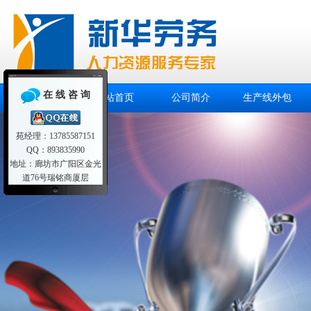
在 线 咨 询
网站首页
公司简介
生产线外包
苑经理：13785587151
QQ：893835990
地址：廊坊市广阳区金光
道76号瑞铭商厦层