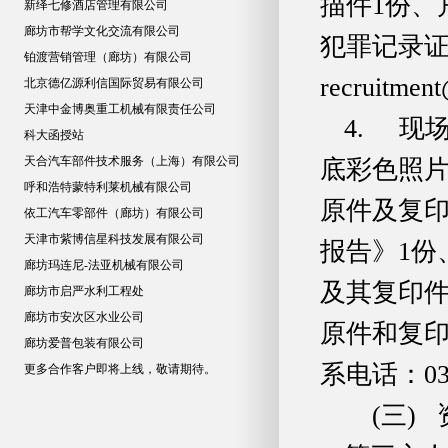
描件1份、
新绎七修酒店管理有限公司
廊坊市帮学文化交流有限公司
犯罪记录证
铂渡营销管理（廊坊）有限公司
recruitmen
北京德亿源利信国际贸易有限公司
天津中金博奥重工机械有限责任公司
4. 现
科大函授站
天合汽车部件技术服务（上海）有限公司
底彩色照片
呼和浩特蒙特利莱机械有限公司
原件及复印
依工汽车零部件（廊坊）有限公司
天津市紫博信星科技发展有限公司
报告》1份
廊坊玛连尼-法亚机械有限公司
及其复印
廊坊市启严水利工程处
廊坊市安次区水业公司
原件和复
廊坊爱普包装有限公司
系电话：0316
更多合作客户即将上线，敬请期待。
(三)