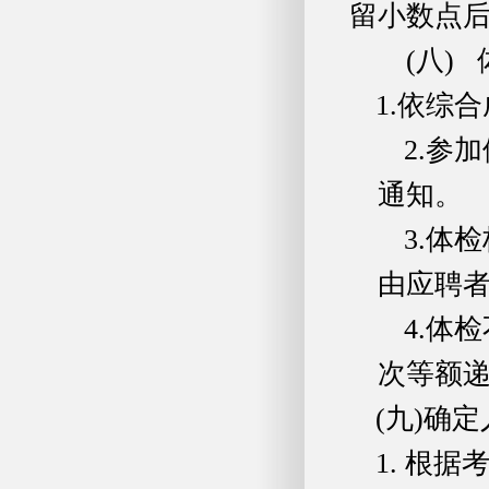
留小数点
(八)
1.依综
2.参
通知。
3.体
由应聘
4.体
次等额
(九)确
1. 根