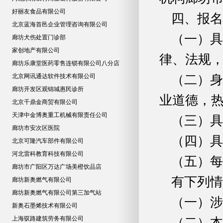
好丽友食品有限公司
四、报名
北京蓝海首邑企业管理咨询有限公司
（一）具
廊坊犬伤处置门诊部
家创地产有限公司
律、法规
廊坊乐康堂医药零售连锁有限公司八分店
北京网讯通达软件技术有限公司
（二）身
廊坊开发区观锦城惠民诊所
业道德，
北京千鼎金商贸有限公司
天津中金博奥重工机械有限责任公司
（三）具
廊坊市安次区医院
（四）具
北京可隆汽车部件有限公司
河北雷科教育科技有限公司
（五）每
廊坊市广阳区万达广场美橙饮品店
有下列情
廊坊新奥燃气有限公司
廊坊新奥燃气有限公司第三加气站
（一）涉
新奥石墨烯技术有限公司
上海驭路建筑劳务有限公司
（二）