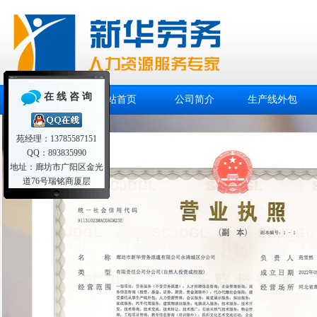
在 线 咨 询
网站首页
公司简介
生产线外包
苑经理：13785587151
QQ：893835990
地址：廊坊市广阳区金光
道76号瑞铭商厦层